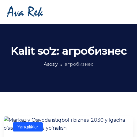
Kalit so'z:
агробизнес
Asosiy
агробизнес
Yangiliklar