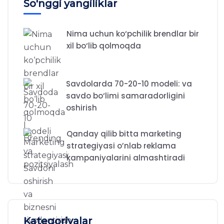
So'nggi yangiliklar
Nima uchun ko‘pchilik brendlar bir
xil bo‘lib qolmoqda
Savdolarda 70-20-10 modeli: va
savdo bo‘limi samaradorligini
oshirish
Qanday qilib bitta marketing
strategiyasi o’nlab reklama
kampaniyalarini almashtiradi
Kategoriyalar