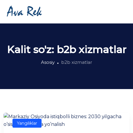
Kalit so'z:
b2b xizmatlar
Asosiy
b2b xizmatlar
Yangiliklar