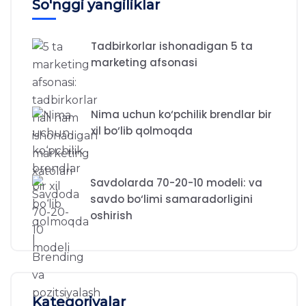
So'nggi yangiliklar
Tadbirkorlar ishonadigan 5 ta
marketing afsonasi
Nima uchun ko‘pchilik brendlar bir
xil bo‘lib qolmoqda
Savdolarda 70-20-10 modeli: va
savdo bo‘limi samaradorligini
oshirish
Kategoriyalar