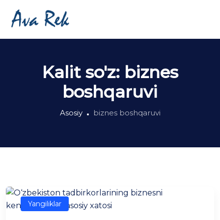
Kalit so'z:
biznes
boshqaruvi
Asosiy
biznes boshqaruvi
Yangiliklar