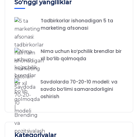
So'nggi yangiliklar
Tadbirkorlar ishonadigan 5 ta
marketing afsonasi
Nima uchun ko‘pchilik brendlar bir
xil bo‘lib qolmoqda
Savdolarda 70-20-10 modeli: va
savdo bo‘limi samaradorligini
oshirish
Kategoriyalar