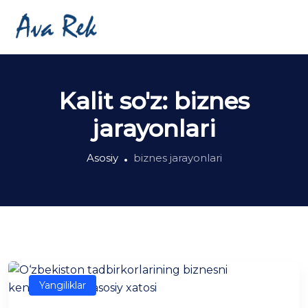
Kalit so'z:
biznes
jarayonlari
Asosiy
biznes jarayonlari
Yangiliklar