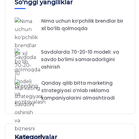
So'nggi yangiliklar
Nima uchun ko‘pchilik brendlar bir
xil bo‘lib qolmoqda
Savdolarda 70-20-10 modeli: va
savdo bo‘limi samaradorligini
oshirish
Qanday qilib bitta marketing
strategiyasi o’nlab reklama
kampaniyalarini almashtiradi
Kategoriyalar