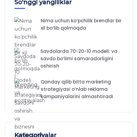
So'nggi yangiliklar
Nima uchun ko‘pchilik brendlar bir
xil bo‘lib qolmoqda
Savdolarda 70-20-10 modeli: va
savdo bo‘limi samaradorligini
oshirish
Qanday qilib bitta marketing
strategiyasi o’nlab reklama
kampaniyalarini almashtiradi
Kategoriyalar