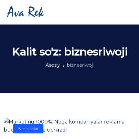
Kalit so'z:
biznesriwoji
Asosiy
biznesriwoji
Yangiliklar