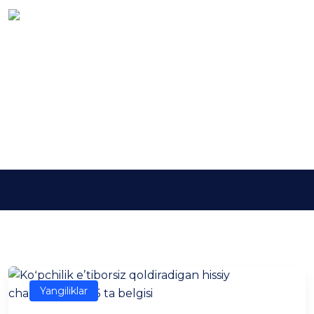
Kalit so'z:
charchash
belgilari
Asosiy
charchash belgilari
Yangiliklar