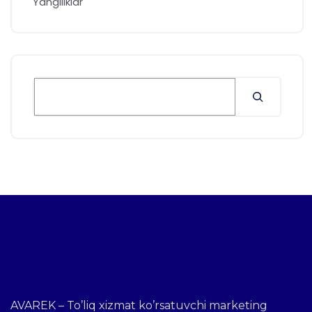
Yangiliklar
AVAREK – To’liq xizmat ko’rsatuvchi marketing