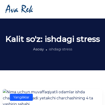
Kalit so'z:
ishdagi stress
Asosiy
ishdagi stress
Yangiliklar