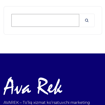
AVAREK – To’liq xizmat ko’rsatuvchi marketing