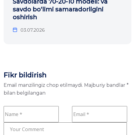
Savdolarda 70-20-10 modeli: va
savdo bo‘limi samaradorligini
oshirish
03.07.2026
Fikr bildirish
Email manzilingiz chop etilmaydi.
Majburiy bandlar
*
bilan belgilangan