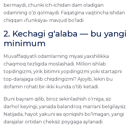
bermaydi, chunki ich-ichidan dam oladigan
odamning o‘zi qolmaydi. Faqatgina vaqtincha ishdan
chiqqan «funksiya» mavjud bo‘ladi.
2. Kechagi g‘alaba — bu yangi
minimum
Muvaffaqiyatli odamlarning miyasi yaxshilikka
chaqmoq tezligida moslashadi. Million ishlab
topdingizmi, yirik bitimni yopdingizmi yoki startapni
top-darajaga olib chiqdingizmi? Ajoyib, lekin bu
dofamin rohati bir-ikki kunda o‘tib ketadi.
Buni bayram qilib, biroz sekinlashish o‘rniga, siz
darhol keyingi, yanada balandroq marrani belgilaysiz.
Natijada, hayot yakuni ва qoniqishi bo‘lmagan, yangi
darajalar ortidan cheksiz poygaga aylanadi.