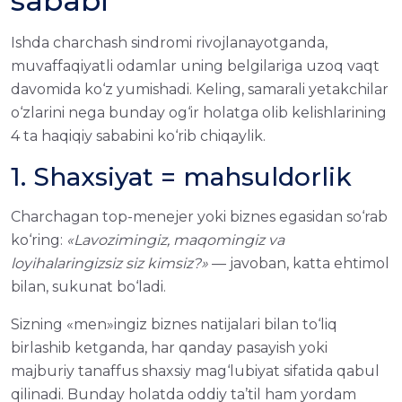
sababi
Ishda charchash sindromi rivojlanayotganda,
muvaffaqiyatli odamlar uning belgilariga uzoq vaqt
davomida ko‘z yumishadi. Keling, samarali yetakchilar
o‘zlarini nega bunday og‘ir holatga olib kelishlarining
4 ta haqiqiy sababini ko‘rib chiqaylik.
1. Shaxsiyat = mahsuldorlik
Charchagan top-menejer yoki biznes egasidan so‘rab
ko‘ring:
«Lavozimingiz, maqomingiz va
loyihalaringizsiz siz kimsiz?»
— javoban, katta ehtimol
bilan, sukunat bo‘ladi.
Sizning «men»ingiz biznes natijalari bilan to‘liq
birlashib ketganda, har qanday pasayish yoki
majburiy tanaffus shaxsiy mag‘lubiyat sifatida qabul
qilinadi. Bunday holatda oddiy ta’til ham yordam