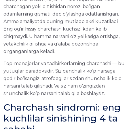
charchagan yoki o‘z ishidan norozi bo‘lgan
odamlarning qismati, deb o‘ylashga odatlanishgan.
Ammo amaliyotda buning mutlaqo aksi kuzatiladi.
Eng og‘ir hissiy charchash kuchsizlikdan kelib
chiqmaydi. U hamma narsani o‘z yelkasiga ortishga,
yetakchilik qilishga va g‘alaba qozonishga
o‘rganganlarga keladi.
Top-menejerlar va tadbirkorlarning charchashi — bu
yutuqlar paradoksidir. Siz qanchalik ko‘p narsaga
qodir bo‘lsangiz, atrofdagilar sizdan shunchalik ko‘p
narsani talab qilishadi. Va siz ham o‘zingizdan
shunchalik ko‘p narsani talab qila boshlaysiz.
Charchash sindromi: eng
kuchlilar sinishining 4 ta