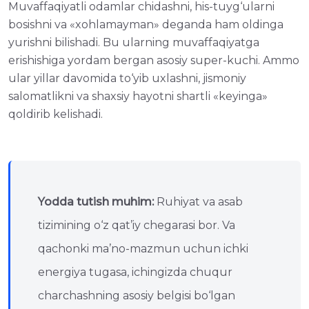
Muvaffaqiyatli odamlar chidashni, his-tuyg‘ularni
bosishni va «xohlamayman» deganda ham oldinga
yurishni bilishadi. Bu ularning muvaffaqiyatga
erishishiga yordam bergan asosiy super-kuchi. Ammo
ular yillar davomida to‘yib uxlashni, jismoniy
salomatlikni va shaxsiy hayotni shartli «keyinga»
qoldirib kelishadi.
Yodda tutish muhim:
Ruhiyat va asab
tizimining o‘z qat’iy chegarasi bor. Va
qachonki ma’no-mazmun uchun ichki
energiya tugasa, ichingizda chuqur
charchashning asosiy belgisi bo‘lgan