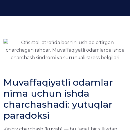
Muvaffaqiyatli odamlar
nima uchun ishda
charchashadi: yutuqlar
paradoksi
Kasbiy charchash (kuyish) — bu faqat bir xillikdan