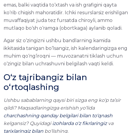
emas, balki vaqtida to‘xtash va ish grafigini qayta
ko‘rib chiqish mahoratidir. Ichki resurslarsiz erishilgan
muvaffaqiyat juda tez fursatda chiroyli, ammo
mutlaqo bo‘sh o‘ramga (obortkaga) aylanib qoladi.
Agar siz o‘zingizni ushbu bandlarning kamida
ikkitasida tanigan bo‘lsangiz, ish kalendaringizga eng
muhim qo‘ng‘iroqni — muvozanatni tiklash uchun
o‘zingiz bilan uchrashuvni belgilash vaqti keldi.
O‘z tajribangiz bilan
o‘rtoqlashing
Ushbu sabablarning qaysi biri sizga eng ko‘p ta’sir
qildi? Maqsadlaringizga erishish yo‘lida
charchashning qanday belgilari bilan to‘qnash
kelgansiz? Quyidagi
izohlarda o‘z fikrlaringiz
va
tarixlaringiz bilan
bo‘lishing.