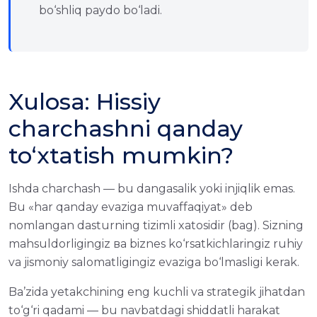
bo‘shliq paydo bo‘ladi.
Xulosa: Hissiy
charchashni qanday
to‘xtatish mumkin?
Ishda charchash — bu dangasalik yoki injiqlik emas.
Bu «har qanday evaziga muvaffaqiyat» deb
nomlangan dasturning tizimli xatosidir (bag). Sizning
mahsuldorligingiz ва biznes ko‘rsatkichlaringiz ruhiy
va jismoniy salomatligingiz evaziga bo‘lmasligi kerak.
Ba’zida yetakchining eng kuchli va strategik jihatdan
to‘g‘ri qadami — bu navbatdagi shiddatli harakat