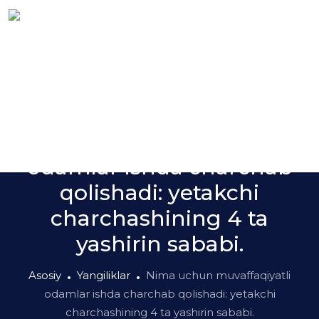
Yangiliklar
Nima uchun muvaffaqiyatli
odamlar ishda charchab
qolishadi: yetakchi
charchashining 4 ta
yashirin sababi.
Asosiy
Yangiliklar
Nima uchun muvaffaqiyatli
odamlar ishda charchab qolishadi: yetakchi
charchashining 4 ta yashirin sababi.