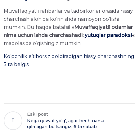
Muvaffaqiyatli rahbarlar va tadbirkorlar orasida hissiy
charchash alohida ko‘rinishda namoyon bo‘lishi
mumkin. Bu haqda batafsil
«Muvaffaqiyatli odamlar
nima uchun ishda charchashadi:
yutuqlar paradoksi
«
maqolasida o‘qishingiz mumkin.
Ko‘pchilik e’tiborsiz qoldiradigan hissiy charchashning
5 ta belgisi
Eski post
Nega quvvat yo‘g‘, agar hech narsa
qilmagan bo‘lsangiz: 6 ta sabab