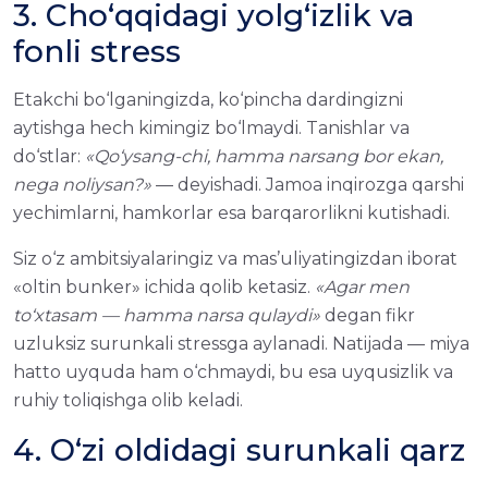
3. Cho‘qqidagi yolg‘izlik va
fonli stress
Etakchi bo‘lganingizda, ko‘pincha dardingizni
aytishga hech kimingiz bo‘lmaydi. Tanishlar va
do‘stlar:
«Qo‘ysang-chi, hamma narsang bor ekan,
nega noliysan?»
— deyishadi. Jamoa inqirozga qarshi
yechimlarni, hamkorlar esa barqarorlikni kutishadi.
Siz o‘z ambitsiyalaringiz va mas’uliyatingizdan iborat
«oltin bunker» ichida qolib ketasiz.
«Agar men
to‘xtasam — hamma narsa qulaydi»
degan fikr
uzluksiz surunkali stressga aylanadi. Natijada — miya
hatto uyquda ham o‘chmaydi, bu esa uyqusizlik va
ruhiy toliqishga olib keladi.
4. O‘zi oldidagi surunkali qarz