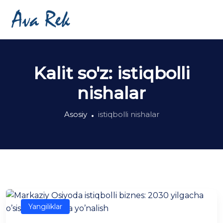
Kalit so'z:
istiqbolli
nishalar
Asosiy
istiqbolli nishalar
Yangiliklar