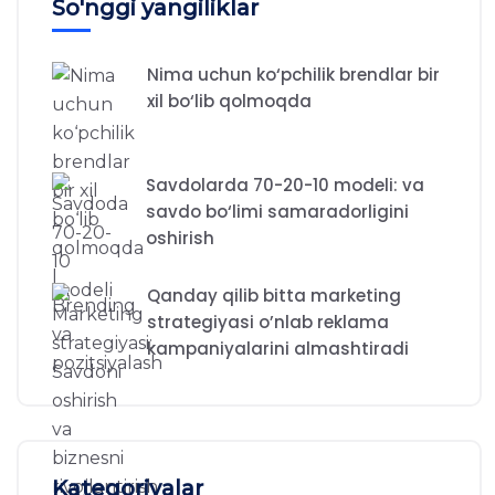
So'nggi yangiliklar
Nima uchun ko‘pchilik brendlar bir
xil bo‘lib qolmoqda
Savdolarda 70-20-10 modeli: va
savdo bo‘limi samaradorligini
oshirish
Qanday qilib bitta marketing
strategiyasi o’nlab reklama
kampaniyalarini almashtiradi
Kategoriyalar