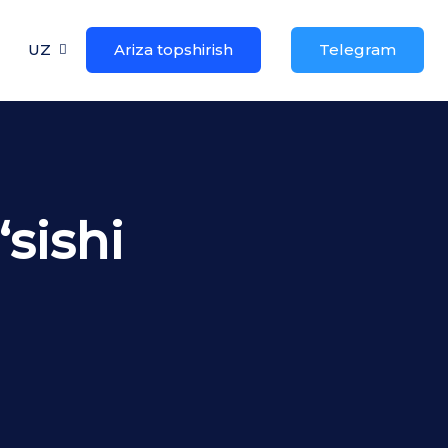
UZ
Ariza topshirish
Telegram
sishi