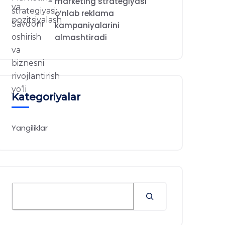
marketing strategiyasi
o’nlab reklama
kampaniyalarini
almashtiradi
Kategoriyalar
Yangiliklar