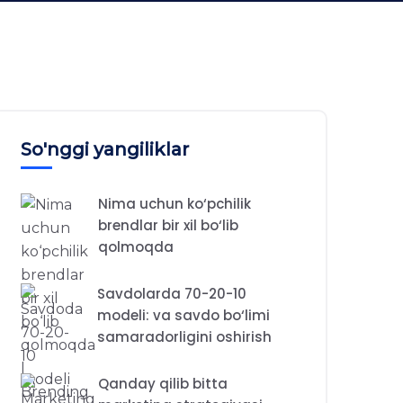
So'nggi yangiliklar
Nima uchun ko‘pchilik
brendlar bir xil bo‘lib
qolmoqda
Savdolarda 70-20-10
modeli: va savdo bo‘limi
samaradorligini oshirish
Qanday qilib bitta