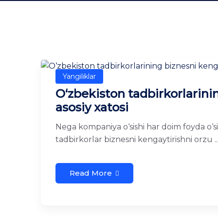
Yangiliklar
O‘zbekiston tadbirkorlarini
asosiy xatosi
Nega kompaniya o‘sishi har doim foyda o‘si
tadbirkorlar biznesni kengaytirishni orzu ..
Read More