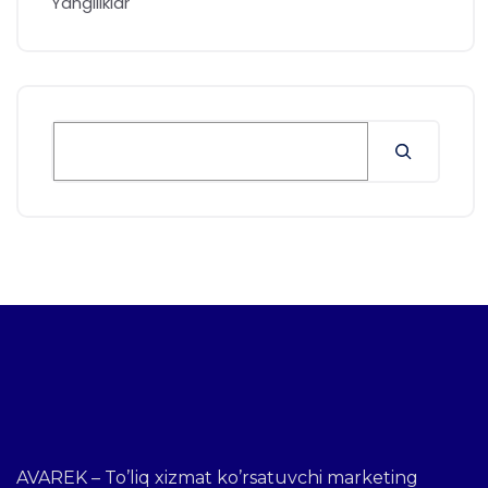
Yangiliklar
AVAREK – To’liq xizmat ko’rsatuvchi marketing