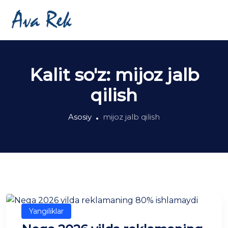
Kalit so'z:
mijoz jalb
qilish
Asosiy
mijoz jalb qilish
Yangiliklar