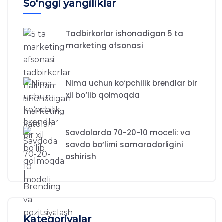
So'nggi yangiliklar
Tadbirkorlar ishonadigan 5 ta
marketing afsonasi
Nima uchun ko‘pchilik brendlar bir
xil bo‘lib qolmoqda
Savdolarda 70-20-10 modeli: va
savdo bo‘limi samaradorligini
oshirish
Kategoriyalar