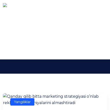
Kalit so'z:
mijozlarni jalb
qilish
Asosiy
mijozlarni jalb qilish
Yangiliklar