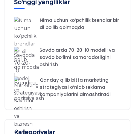
So'nggi yangiliklar
Nima uchun ko‘pchilik brendlar bir
xil bo‘lib qolmoqda
Savdolarda 70-20-10 modeli: va
savdo bo‘limi samaradorligini
oshirish
Qanday qilib bitta marketing
strategiyasi o’nlab reklama
kampaniyalarini almashtiradi
Kategoriyalar