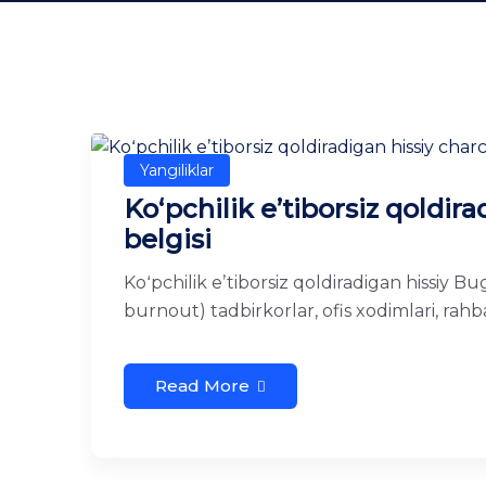
Yangiliklar
Koʻpchilik eʼtiborsiz qoldir
belgisi
Koʻpchilik eʼtiborsiz qoldiradigan hissiy 
burnout) tadbirkorlar, ofis xodimlari, rahba
Read More