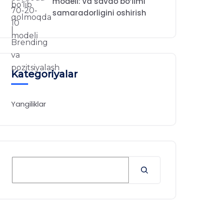
modeli: va savdo bo‘limi
samaradorligini oshirish
Kategoriyalar
Yangiliklar