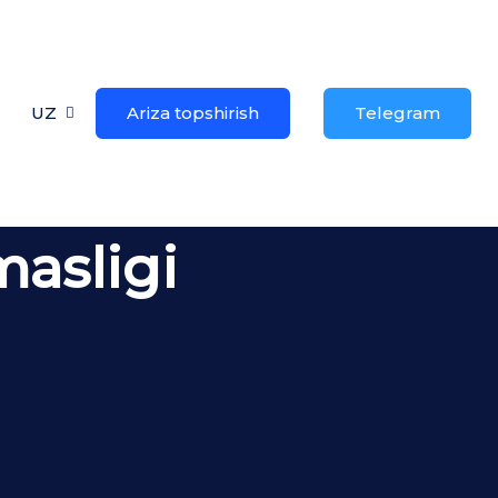
UZ
Ariza topshirish
Telegram
masligi