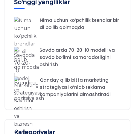
So'nggi yangiliklar
Nima uchun ko‘pchilik brendlar bir
xil bo‘lib qolmoqda
Savdolarda 70-20-10 modeli: va
savdo bo‘limi samaradorligini
oshirish
Qanday qilib bitta marketing
strategiyasi o’nlab reklama
kampaniyalarini almashtiradi
Kategoriyalar