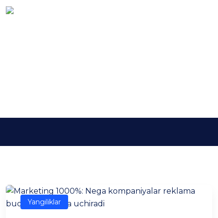
Kalit so'z:
sotuvpsixologiyasi
Asosiy
sotuvpsixologiyasi
Yangiliklar