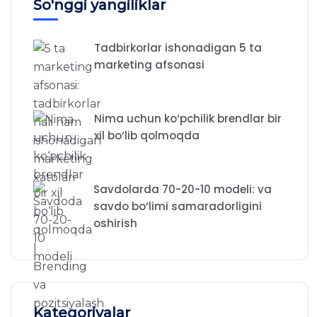
So'nggi yangiliklar
Tadbirkorlar ishonadigan 5 ta
marketing afsonasi
Nima uchun ko‘pchilik brendlar bir
xil bo‘lib qolmoqda
Savdolarda 70-20-10 modeli: va
savdo bo‘limi samaradorligini
oshirish
Kategoriyalar