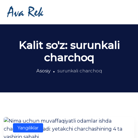
Kalit so'z:
surunkali
charchoq
Asosiy
surunkali charchoq
Yangiliklar