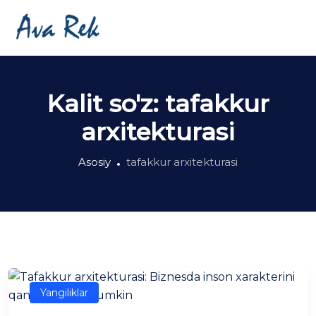
Kalit so'z:
tafakkur
arxitekturasi
Asosiy
tafakkur arxitekturasi
Yangiliklar