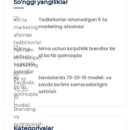
So'nggi yangiliklar
Tadbirkorlar ishonadigan 5 ta
marketing afsonasi
Nima uchun ko‘pchilik brendlar bir
xil bo‘lib qolmoqda
Savdolarda 70-20-10 modeli: va
savdo bo‘limi samaradorligini
oshirish
Kategoriyalar