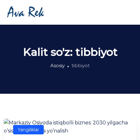
Kalit so'z:
tibbiyot
Asosiy
tibbiyot
Yangiliklar