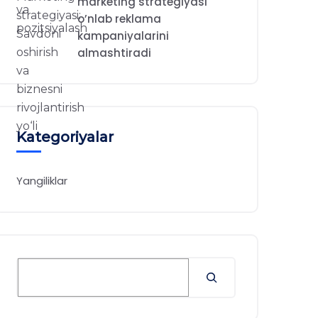
marketing strategiyasi
o’nlab reklama
kampaniyalarini
almashtiradi
Kategoriyalar
Yangiliklar