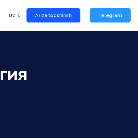
UZ
Ariza topshirish
Telegram
гия