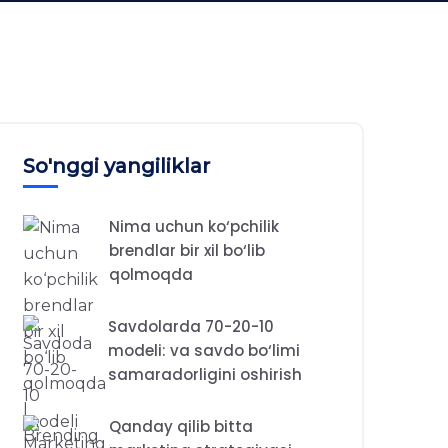
So'nggi yangiliklar
Nima uchun ko‘pchilik
brendlar bir xil bo‘lib
qolmoqda
Savdolarda 70-20-10
modeli: va savdo bo‘limi
samaradorligini oshirish
Qanday qilib bitta