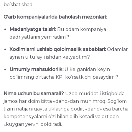
bo’shatishadi.
G’arb kompaniyalarida baholash mezonlari:
Madaniyatga ta’siri:
Bu odam kompaniya
qadriyatlarini yemiradimi?
Xodimlarni ushlab qololmaslik sabablari:
Odamlar
aynan u tufayli ishdan ketyaptimi?
Umumiy mahsuldorlik:
U kelganidan keyin
bo’limning o’rtacha KPI ko’rsatkichi pasaydimi?
Nima uchun bu samarali?
Uzoq muddatli istiqbolda
jamoa har doim bitta «daho»dan muhimroq. Sog’lom
tizim natijani qayta tiklashga qodir, «daho» esa barcha
kompetensiyalarni o’zi bilan olib ketadi va ortidan
«kuygan yer»ni qoldiradi.