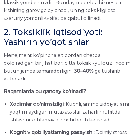
klassik yondashuvdir. Bunday modelda biznes bir
kishining garoviga aylanadi, uning toksikligi esa
«zaruriy yomonlik» sifatida qabul qilinadi.
2. Toksiklik iqtisodiyoti:
Yashirin yo’qotishlar
Menejment ko’pincha e’tibordan chetda
qoldiradigan bir jihat bor: bitta toksik «yulduz» xodim
butun jamoa samaradorligini
30–40%
ga tushirib
yuboradi.
Raqamlarda bu qanday ko’rinadi?
Xodimlar qo’nimsizligi:
Kuchli, ammo ziddiyatlarni
yoqtirmaydigan mutaxassislar zaharli muhitda
ishlashni xohlamay, birinchi bo’lib ketishadi.
Kognitiv qobiliyatlarning pasayishi:
Doimiy stress