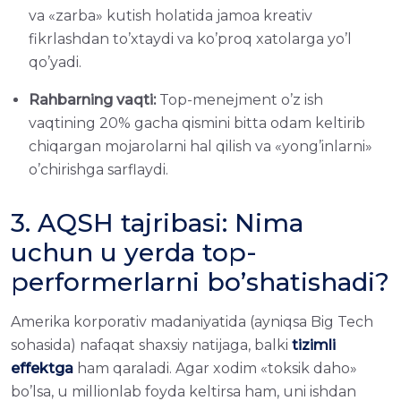
va «zarba» kutish holatida jamoa kreativ
fikrlashdan to’xtaydi va ko’proq xatolarga yo’l
qo’yadi.
Rahbarning vaqti:
Top-menejment o’z ish
vaqtining 20% gacha qismini bitta odam keltirib
chiqargan mojarolarni hal qilish va «yong’inlarni»
o’chirishga sarflaydi.
3. AQSH tajribasi: Nima
uchun u yerda top-
performerlarni bo’shatishadi?
Amerika korporativ madaniyatida (ayniqsa Big Tech
sohasida) nafaqat shaxsiy natijaga, balki
tizimli
effektga
ham qaraladi. Agar xodim «toksik daho»
bo’lsa, u millionlab foyda keltirsa ham, uni ishdan