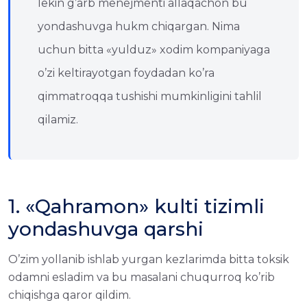
lekin g’arb menejmenti allaqachon bu
yondashuvga hukm chiqargan. Nima
uchun bitta «yulduz» xodim kompaniyaga
o’zi keltirayotgan foydadan ko’ra
qimmatroqqa tushishi mumkinligini tahlil
qilamiz.
1. «Qahramon» kulti tizimli
yondashuvga qarshi
O’zim yollanib ishlab yurgan kezlarimda bitta toksik
odamni esladim va bu masalani chuqurroq ko’rib
chiqishga qaror qildim.