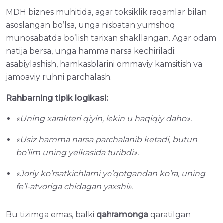
MDH biznes muhitida, agar toksiklik raqamlar bilan
asoslangan bo’lsa, unga nisbatan yumshoq
munosabatda bo’lish tarixan shakllangan. Agar odam
natija bersa, unga hamma narsa kechiriladi:
asabiylashish, hamkasblarini ommaviy kamsitish va
jamoaviy ruhni parchalash.
Rahbarning tipik logikasi:
«Uning xarakteri qiyin, lekin u haqiqiy daho».
«Usiz hamma narsa parchalanib ketadi, butun
bo’lim uning yelkasida turibdi».
«Joriy ko’rsatkichlarni yo’qotgandan ko’ra, uning
fe’l-atvoriga chidagan yaxshi».
Bu tizimga emas, balki
qahramonga
qaratilgan