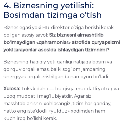
4. Biznesning yetilishi:
Bosimdan tizimga o’tish
Biznes egasi yoki HR-direktor o’ziga berishi kerak
bo’lgan asosiy savol:
Siz biznesni almashtirib
bo’lmaydigan «qahramonlar» atrofida quryapsizmi
yoki jarayonlar asosida ishlaydigan tizimnimi?
Biznesning haqiqiy yetilganligi natijaga bosim va
qo’rquv orqali emas, balki sog’lom jamoaning
sinergiyasi orqali erishilganda namoyon bo’ladi.
Xulosa:
Toksik daho — bu qisqa muddatli yutuq va
uzoq muddatli mag’lubiyatdir. Agar siz
masshtablanishni xohlasangiz, tizim har qanday,
hatto eng iste’dodli «yulduz» xodimdan ham
kuchliroq bo’lishi kerak.