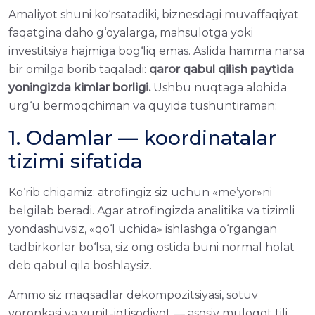
Amaliyot shuni ko‘rsatadiki, biznesdagi muvaffaqiyat
faqatgina daho g‘oyalarga, mahsulotga yoki
investitsiya hajmigа bog‘liq emas. Aslida hamma narsа
bir omilgа borib taqaladi:
qaror qabul qilish paytida
yoningizda kimlar borligi.
Ushbu nuqtagа alohida
urg‘u bermoqchiman va quyidа tushuntiraman:
1. Odamlar — koordinatalar
tizimi sifatida
Ko‘rib chiqamiz: atrofingiz siz uchun «me’yor»ni
belgilab beradi. Agar atrofingizda analitika va tizimli
yondashuvsiz, «qo‘l uchida» ishlashgа o‘rgangan
tadbirkorlar bo‘lsa, siz ong ostida buni normal holat
deb qabul qilа boshlaysiz.
Ammo siz maqsadlar dekompozitsiyasi, sotuv
voronkasi va yunit-iqtisodiyot — asosiy muloqot tili