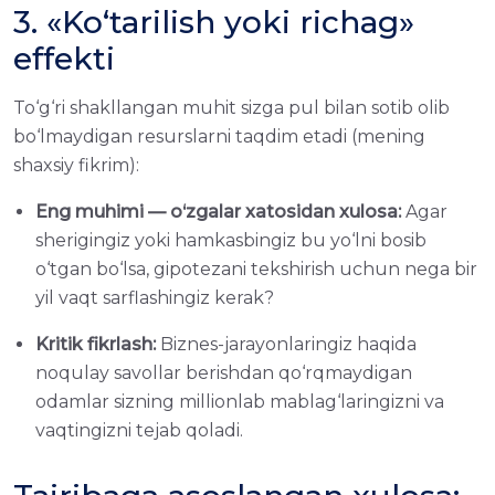
3. «Ko‘tarilish yoki richag»
effekti
To‘g‘ri shakllangan muhit sizgа pul bilan sotib olib
bo‘lmaydigan resurslarni taqdim etadi (mening
shaxsiy fikrim):
Eng muhimi — o‘zgalar xatosidan xulosa:
Agar
sherigingiz yoki hamkasbingiz bu yo‘lni bosib
o‘tgan bo‘lsа, gipotezani tekshirish uchun negа bir
yil vaqt sarflashingiz kerak?
Kritik fikrlash:
Biznes-jarayonlaringiz haqida
noqulay savollar berishdan qo‘rqmaydigan
odamlar sizning millionlab mablag‘laringizni va
vaqtingizni tejab qoladi.