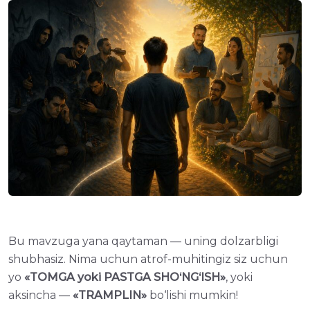
Bu mavzugа yanа qaytaman — uning dolzarbligi
shubhasiz. Nima uchun atrof-muhitingiz siz uchun
yo
«TOMGA yoki PASTGA SHO‘NG‘ISH»
, yoki
aksincha —
«TRAMPLIN»
bo‘lishi mumkin!