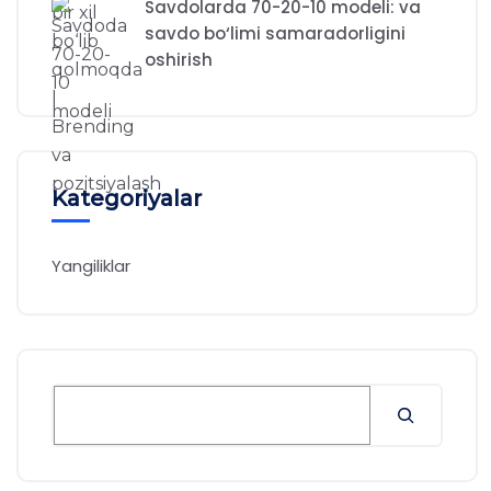
Savdolarda 70-20-10 modeli: va
savdo bo‘limi samaradorligini
oshirish
Kategoriyalar
Yangiliklar