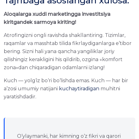
Tajribagа asoslangan xulosa:
Aloqalargа xuddi marketinggа investitsiya
kiritgandek sarmoya kiriting!
Atrofingizni ongli ravishda shakllantiring. Tizimlar,
raqamlar va masshtab tilida fikrlaydiganlargа e’tibor
bering. Sizni hali yanа qancha yangiliklar joriy
qilishingiz kerakligini his qildirib, ozginа «komfort
zona»dan chiqaradigan odamlarni izlang!
Kuch — yolg‘iz bo‘ri bo‘lishda emas. Kuch — har bir
a’zosi umumiy natijani
kuchaytiradigan
muhitni
yaratishdadir.
O‘ylaymanki, har kimning o‘z fikri va qarori