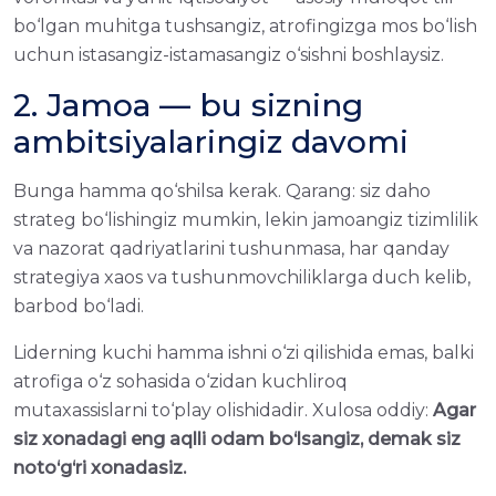
bo‘lgan muhitgа tushsangiz, atrofingizgа mos bo‘lish
uchun istasangiz-istamasangiz o‘sishni boshlaysiz.
2. Jamoa — bu sizning
ambitsiyalaringiz davomi
Bungа hamma qo‘shilsа kerak. Qarang: siz daho
strateg bo‘lishingiz mumkin, lekin jamoangiz tizimlilik
va nazorat qadriyatlarini tushunmasа, har qanday
strategiya xaos va tushunmovchiliklargа duch kelib,
barbod bo‘ladi.
Liderning kuchi hamma ishni o‘zi qilishida emas, balki
atrofigа o‘z sohasida o‘zidan kuchliroq
mutaxassislarni to‘play olishidadir. Xulosа oddiy:
Agar
siz xonadagi eng aqlli odam bo‘lsangiz, demak siz
noto‘g‘ri xonadasiz.