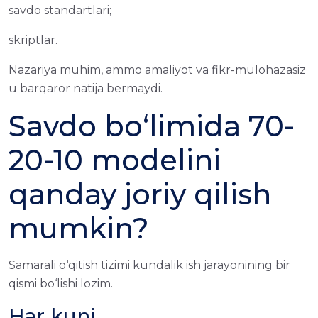
savdo standartlari;
skriptlar.
Nazariya muhim, ammo amaliyot va fikr-mulohazasiz
u barqaror natija bermaydi.
Savdo bo‘limida 70-
20-10 modelini
qanday joriy qilish
mumkin?
Samarali o‘qitish tizimi kundalik ish jarayonining bir
qismi bo‘lishi lozim.
Har kuni