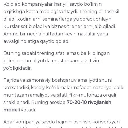
Ko‘plab kompaniyalar har yili savdo bo‘limini
o‘qitishga katta mablag‘ sarflaydi. Treninglar tashkil
qiladi, xodimlarni seminarlarga yuboradi, onlayn
kurslar sotib oladi va biznes-trenerlarni jalb qiladi.
Ammo bir necha haftadan keyin natijalar yana
avvalgi holatiga qaytib qoladi.
Buning sababi trening sifati emas, balki olingan
bilimlarni amaliyotda mustahkamlash tizimi
yo‘qligidadir.
Tajriba va zamonaviy boshqaruv amaliyoti shuni
ko‘rsatadiki, kasbiy ko‘nikmalar nafaqat nazariya, balki
muntazam amaliyot va sifatli fikr-mulohaza orqali
shakllanadi. Buning asosida
70-20-10 rivojlanish
modeli
yotadi.
Agar kompaniya savdo hajmini oshirish, konversiyani