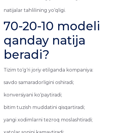
natijalar tahlilining yo‘qligi.
70-20-10 modeli
qanday natija
beradi?
Tizim to‘g‘ri joriy etilganda kompaniya:
savdo samaradorligini oshiradi;
konversiyani ko‘paytiradi;
bitim tuzish muddatini qisqartiradi;
yangi xodimlarni tezroq moslashtiradi;
xatolar sonini kamaytiradi;