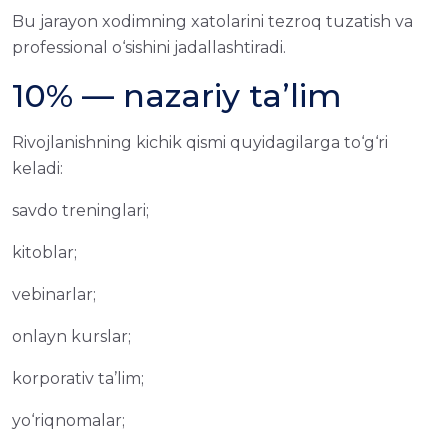
Bu jarayon xodimning xatolarini tezroq tuzatish va
professional o‘sishini jadallashtiradi.
10% — nazariy ta’lim
Rivojlanishning kichik qismi quyidagilarga to‘g‘ri
keladi:
savdo treninglari;
kitoblar;
vebinarlar;
onlayn kurslar;
korporativ ta’lim;
yo‘riqnomalar;