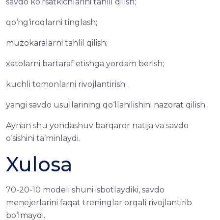
savdo ko‘rsatkichlarini tahlil qilish;
qo‘ng‘iroqlarni tinglash;
muzokaralarni tahlil qilish;
xatolarni bartaraf etishga yordam berish;
kuchli tomonlarni rivojlantirish;
yangi savdo usullarining qo‘llanilishini nazorat qilish.
Aynan shu yondashuv barqaror natija va savdo
o‘sishini ta’minlaydi.
Xulosa
70-20-10 modeli shuni isbotlaydiki, savdo
menejerlarini faqat treninglar orqali rivojlantirib
bo‘lmaydi.