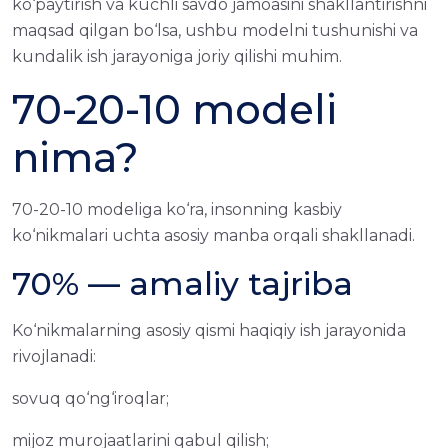
ko‘paytirish va kuchli savdo jamoasini shakllantirishni
maqsad qilgan bo‘lsa, ushbu modelni tushunishi va
kundalik ish jarayoniga joriy qilishi muhim.
70-20-10 modeli
nima?
70-20-10 modeliga ko‘ra, insonning kasbiy
ko‘nikmalari uchta asosiy manba orqali shakllanadi.
70% — amaliy tajriba
Ko‘nikmalarning asosiy qismi haqiqiy ish jarayonida
rivojlanadi:
sovuq qo‘ng‘iroqlar;
mijoz murojaatlarini qabul qilish;