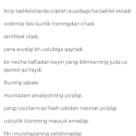
Ko‘p tashkilotlarda o‘qitish quyidagicha tashkil etiladi:
xodimlar ikki kunlik treningdan o‘tadi;
sertifikat oladi;
yana avvalgi ish uslubiga qaytadi;
bir necha haftadan keyin yangi bilimlarning juda oz
qismini qo‘llaydi.
Buning sababi:
muntazam amaliyotning yo‘qligi;
yangi usullarni qo‘llash ustidan nazorat yo‘qligi;
ustozlik tizimining mavjud emasligi;
fikr-mulohazaning yetishmasligi;