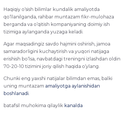
Haqiqiy o‘sish bilimlar kundalik amaliyotda
qo‘llanilganda, rahbar muntazam fikr-mulohaza
berganda va o‘qitish kompaniyaning doimiy ish
tizimiga aylanganda yuzaga keladi.
Agar maqsadingiz savdo hajmini oshirish, jamoa
samaradorligini kuchaytirish va yuqori natijaga
erishish bo‘lsa, navbatdagi treningni izlashdan oldin
70-20-10 tizimini joriy qilish haqida o‘ylang.
Chunki eng yaxshi natijalar bilimdan emas, balki
uning muntazam
amaliyotga aylanishidan
boshlanadi.
batafsil muhokima qilaylik
kanalda