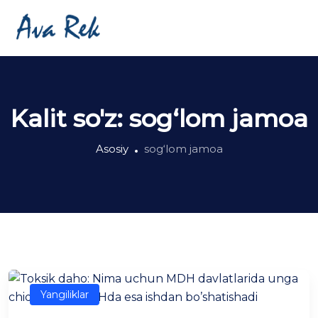
Kalit so'z:
sog‘lom jamoa
Asosiy
sog‘lom jamoa
Yangiliklar