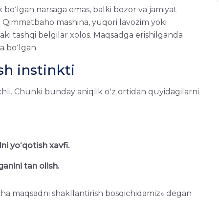
 boʻlgan narsaga emas, balki bozor va jamiyat
iz. Qimmatbaho mashina, yuqori lavozim yoki
i tashqi belgilar xolos. Maqsadga erishilganda
a boʻlgan.
h instinkti
chli. Chunki bunday aniqlik oʻz ortidan quyidagilarni
 yoʻqotish xavfi.
ganini tan olish.
cha maqsadni shakllantirish bosqichidamiz» degan