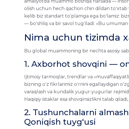
amaliyotda muammo boshqa narsada — inson oʻz
olish uchun hech qachon chin dildan toʻxtab
kelib biz standart toʻplamga ega boʻlamiz: biz
— boʻshliq va bir savol tugʻiladi: «Bu umuma
Nima uchun tizimda xa
Bu global muammoning bir nechta asosiy saba
1. Axborhot shovqini — on
Ijtimoiy tarmoqlar, trendlar va «muvaffaqiya
bizning oʻz fikrlarimiz oʻrnini egallaydigan oʻz
varaqlash va kundalik yugur-yugurlar rejimida m
Haqiqiy istaklar esa shovqinsizlikni talab qiladi
2. Tushunchalarni almasht
Qoniqish tuygʻusi