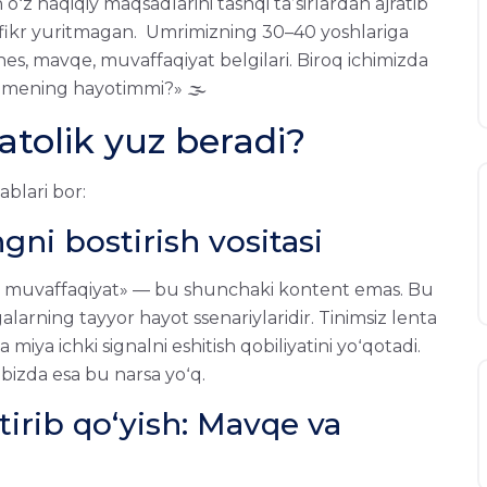
 haqiqiy maqsadlarini tashqi taʼsirlardan ajratib
 fikr yuritmagan. Umrimizning 30–40 yoshlariga
nes, mavqe, muvaffaqiyat belgilari. Biroq ichimizda
n mening hayotimmi?» 🌫
tolik yuz beradi?
blari bor:
gni bostirish vositasi
tli muvaffaqiyat» — bu shunchaki kontent emas. Bu
galarning tayyor hayot ssenariylaridir. Tinimsiz lenta
iya ichki signalni eshitish qobiliyatini yoʻqotadi.
, bizda esa bu narsa yoʻq.
irib qoʻyish: Mavqe va