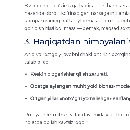
Biz koʻpincha oʻzimizga haqiqatdan ham kerak
nazarida obroʻli koʻrinadigan narsaga intilam
kompaniyaning katta aylanmasi — bu shunchak
qoniqish hissi boʻlmasa — demak, maqsad soxt
3. Haqiqatdan himoyalanis
Aniq va rostgoʻy javobni shakllantirish qoʻrqin
talab qiladi:
Keskin oʻzgarishlar qilish zarurati.
Odatga aylangan muhit yoki biznes-modelni
Oʻtgan yillar «notoʻgʻri yoʻnalishga» sarflan
Ruhiyatimiz uchun yillar davomida «biz hozir
holatda qolish xavfsizroqdir.