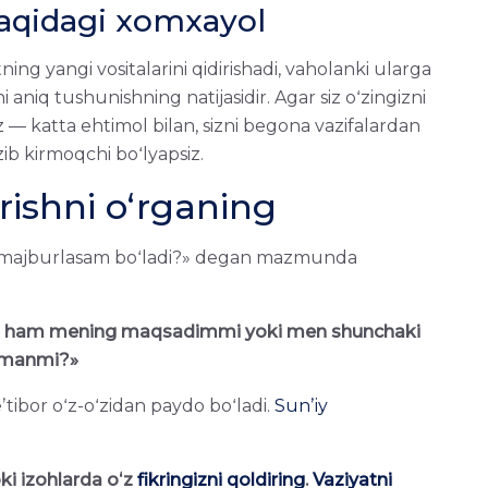
 haqidagi xomxayol
ng yangi vositalarini qidirishadi, vaholanki ularga
 aniq tushunishning natijasidir. Agar siz oʻzingizni
— katta ehtimol bilan, sizni begona vazifalardan
ib kirmoqchi boʻlyapsiz.
erishni oʻrganing
ga majburlasam boʻladi?» degan mazmunda
n ham mening maqsadimmi yoki men shunchaki
apmanmi?»
tibor oʻz-oʻzidan paydo boʻladi.
Sunʼiy
i izohlarda oʻz
fikringizni qoldiring
.
Vaziyatni