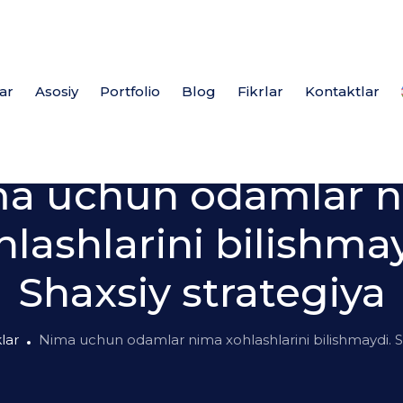
ar
Asosiy
Portfolio
Blog
Fikrlar
Kontaktlar
Yangiliklar
a uchun odamlar 
hlashlarini bilishmay
Shaxsiy strategiya
klar
Nima uchun odamlar nima xohlashlarini bilishmaydi. Sh