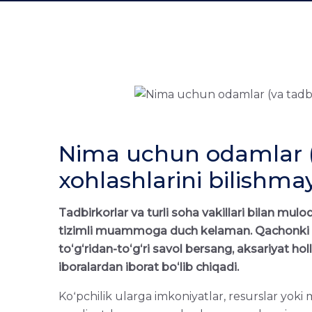
Nima uchun odamlar (
xohlashlarini bilishma
Tadbirkorlar va turli soha vakillari bilan mul
tizimli muammoga duch kelaman. Qachonki 
toʻgʻridan-toʻgʻri savol bersang, aksariyat 
iboralardan iborat boʻlib chiqadi.
Koʻpchilik ularga imkoniyatlar, resurslar yok