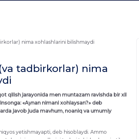
va tadbirkorlar) nima
ydi
oqot qilish jarayonida men muntazam ravishda bir xil
insonga: «Aynan nimani xohlaysan?» deb
hollarda javob juda mavhum, noaniq va umumiy
i miqyos yetishmayapti, deb hisoblaydi. Ammo