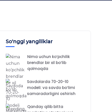
So'nggi yangiliklar
Nima uchun ko‘pchilik
brendlar bir xil bo‘lib
qolmoqda
Savdolarda 70-20-10
modeli: va savdo bo‘limi
samaradorligini oshirish
Qanday qilib bitta