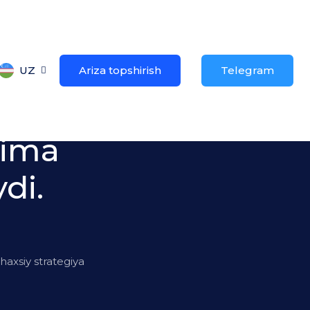
UZ
Ariza topshirish
Telegram
nima
di.
axsiy strategiya