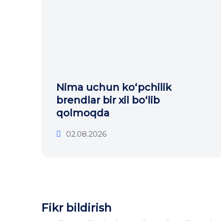
Nima uchun ko‘pchilik
brendlar bir xil bo‘lib
qolmoqda
02.08.2026
Fikr bildirish