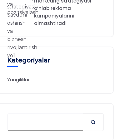
marketing strategiyasi
o’nlab reklama
kampaniyalarini
almashtiradi
Kategoriyalar
Yangiliklar