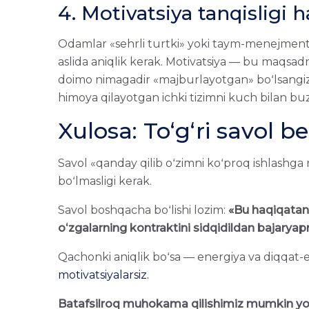
4. Motivatsiya tanqisligi
Odamlar «sehrli turtki» yoki taym-menejmentni
aslida aniqlik kerak. Motivatsiya — bu maqsadni
doimo nimagadir «majburlayotgan» boʻlsangiz 
himoya qilayotgan ichki tizimni kuch bilan buz
Xulosa: Toʻgʻri savol b
Savol «qanday qilib oʻzimni koʻproq ishlash
boʻlmasligi kerak.
Savol boshqacha boʻlishi lozim:
«Bu haqiqata
oʻzgalarning kontraktini sidqidildan bajary
Qachonki aniqlik boʻsa — energiya va diqqat-eʼ
motivatsiyalarsiz.
Batafsilroq muhokama qilishimiz mumkin yok