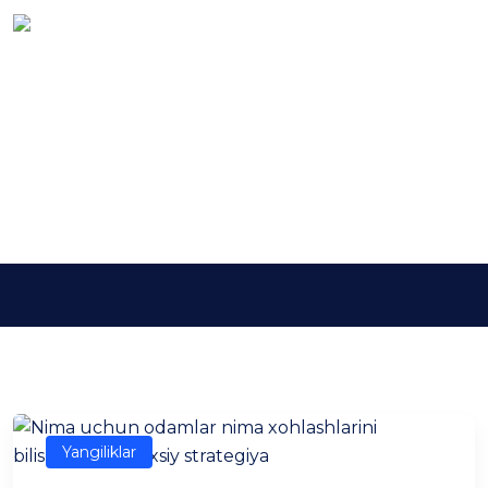
Kalit so'z:
biznes-
ekologiya
Asosiy
biznes-ekologiya
Yangiliklar