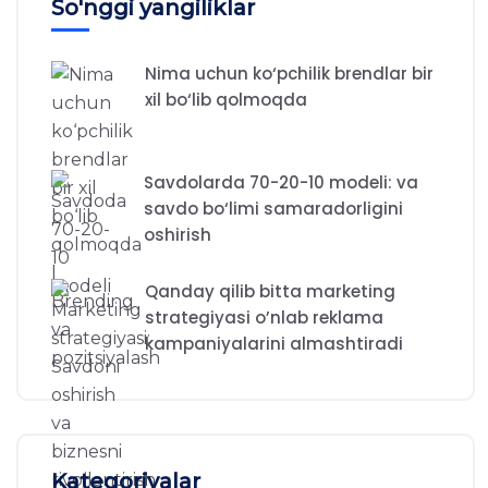
So'nggi yangiliklar
Nima uchun ko‘pchilik brendlar bir
xil bo‘lib qolmoqda
Savdolarda 70-20-10 modeli: va
savdo bo‘limi samaradorligini
oshirish
Qanday qilib bitta marketing
strategiyasi o’nlab reklama
kampaniyalarini almashtiradi
Kategoriyalar