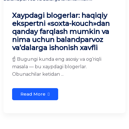
Xaypdagi blogerlar: haqiqiy
ekspertni «soxta-kouch»dan
qanday farqlash mumkin va
nima uchun balandparvoz
va’dalarga ishonish xavfli
☝️ Bugungi kunda eng asosiy va og‘riqli
masala — bu xaypdagi blogerlar.
Obunachilar ketidan ...
Read More