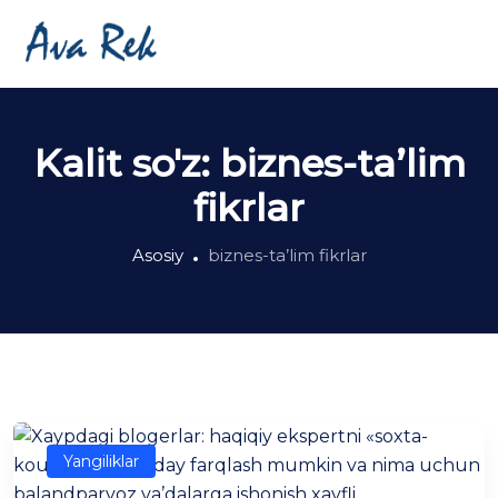
Kalit so'z:
biznes-ta’lim
fikrlar
Asosiy
biznes-ta’lim fikrlar
Yangiliklar