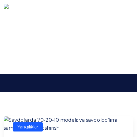
Kalit so'z:
Савдо
самарадорлиги
Asosiy
Савдо самарадорлиги
Yangiliklar