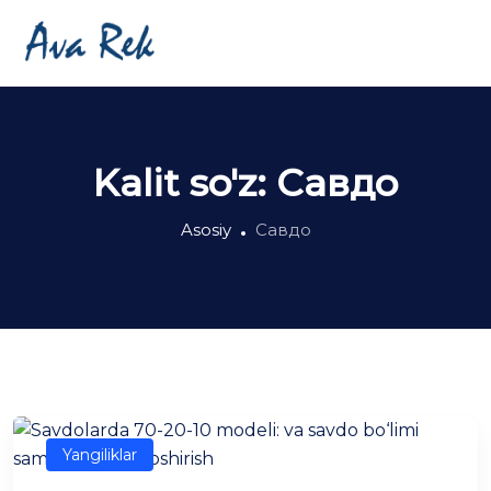
Kalit so'z:
Савдо
Asosiy
Савдо
Yangiliklar