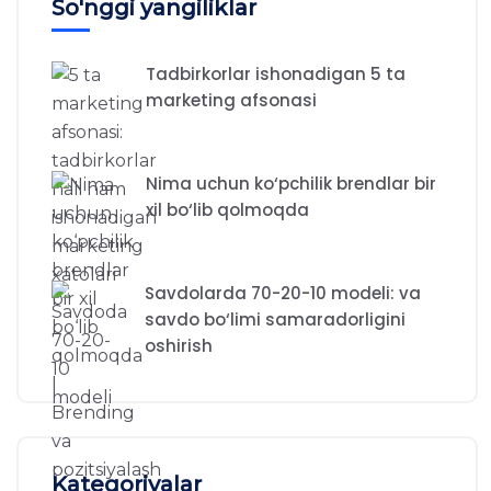
So'nggi yangiliklar
Tadbirkorlar ishonadigan 5 ta
marketing afsonasi
Nima uchun ko‘pchilik brendlar bir
xil bo‘lib qolmoqda
Savdolarda 70-20-10 modeli: va
savdo bo‘limi samaradorligini
oshirish
Kategoriyalar