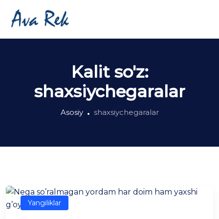
Kalit so'z:
shaxsiychegaralar
Asosiy
shaxsiychegaralar
Yangiliklar