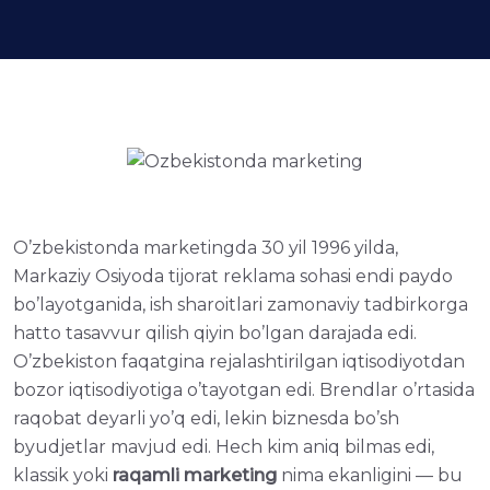
O’zbekistonda marketingda 30 yil 1996 yilda,
Markaziy Osiyoda tijorat reklama sohasi endi paydo
bo’layotganida, ish sharoitlari zamonaviy tadbirkorga
hatto tasavvur qilish qiyin bo’lgan darajada edi.
O’zbekiston faqatgina rejalashtirilgan iqtisodiyotdan
bozor iqtisodiyotiga o’tayotgan edi. Brendlar o’rtasida
raqobat deyarli yo’q edi, lekin biznesda bo’sh
byudjetlar mavjud edi. Hech kim aniq bilmas edi,
klassik yoki
raqamli marketing
nima ekanligini — bu