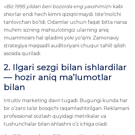
«Biz 1995 yildan beri bozorda eng yaxshimiz!»
kabi
shiorlar endi hech kimni qiziqtirmaydi. Iste’molchi
tanlovchan bo’ldi. Odamlar uchun faqat bitta narsa
muhim: sizning mahsulotingiz ularning aniq
muammosini hal qiladimi yoki yo’qmi. Zamonaviy
strategiya maqsadli auditoriyani chuqur tahlil qilish
asosida quriladi.
2. Ilgari sezgi bilan ishlardilar
— hozir aniq ma’lumotlar
bilan
Intuitiv marketing davri tugadi. Bugungi kunda har
bir o’zaro ta’sir bosqichi raqamlashtirilgan. Reklamani
professional sozlash quyidagi metrikalar va
tushunchalar bilan ishlashni o’z ichiga oladi: