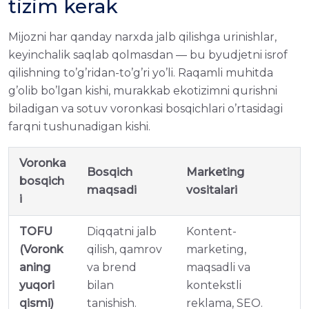
tizim kerak
Mijozni har qanday narxda jalb qilishga urinishlar,
keyinchalik saqlab qolmasdan — bu byudjetni isrof
qilishning to’g’ridan-to’g’ri yo’li. Raqamli muhitda
g’olib bo’lgan kishi, murakkab ekotizimni qurishni
biladigan va sotuv voronkasi bosqichlari o’rtasidagi
farqni tushunadigan kishi.
Voronka
Bosqich
Marketing
bosqich
maqsadi
vositalari
i
TOFU
Diqqatni jalb
Kontent-
(Voronk
qilish, qamrov
marketing,
aning
va brend
maqsadli va
yuqori
bilan
kontekstli
qismi)
tanishish.
reklama, SEO.