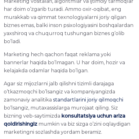
Marketing vositalari, algoritmlar va ijtimoiy tarmoqlar
har doim o’zgarib turadi. Ammo oxir-oqibat, eng
murakkab va qimmat texnologiyalarni joriy qilgan
biznes emas, balki inson psixologiyasini boshqalardan
yaxshiroq va chuqurroq tushungan biznes g’olib
bo’ladi.
Marketing hech qachon faqat reklama yoki
bannerlar haqida bo’lmagan. U har doim, hozir va
kelajakda odamlar haqida bo’lgan.
Agar siz mijozlarni jalb qilishni tizimli darajaga
o’tkazmoqchi bo’lsangiz va kompaniyangizda
zamonaviy analitika
standartlarini joriy qilmoqchi
bo’lsangiz, mutaxassislarga murojaat qiling. Siz
bizning veb-saytimizda
konsultatsiya uchun ariza
qoldirishingiz
mumkin va biz sizga o’zini oqlaydigan
marketingni sozlashda yordam beramiz.