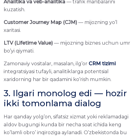
Analitika va veb-analitika
— trafik manbalarini
kuzatish.
Customer Journey Map (CJM)
— mijozning yo’l
xaritasi.
LTV (Lifetime Value)
— mijozning biznes uchun umr
bo’yi qiymati.
Zamonaviy vositalar, masalan, ilg’or
CRM tizimi
integratsiyasi tufayli, analitiklarga potentsial
xaridorning har bir qadamini ko’rish mumkin.
3. Ilgari monolog edi — hozir
ikki tomonlama dialog
Har qanday yolg’on, sifatsiz xizmat yoki reklamadagi
aldov bugungi kunda bir necha soat ichida keng
ko’lamli obro’ inqiroziga aylanadi. O’zbekistonda bu