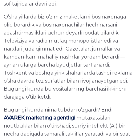
sof tajribalar davri edi.
O’sha yillarda biz o’zimiz maketlarni bosmaxonaga
olib borardik va bosmaxonachilar hech narsani
adashtirmasliklari uchun deyarli ibodat qilardik.
Televiziya va radio mutlaq monopolistlar edi va
narxlari juda qimmat edi. Gazetalar, jurnallar va
kamdan-kam mahalliy nashrlar yordam berardi —
aynan ularga barcha byudjetlar sarflanardi.
Toshkent va boshqa yirik shaharlarda tashqi reklama
o’sha davrda tez sur’atlar bilan rivojlanayotgan edi.
Bugungi kunda bu vositalarning barchasi ikkinchi
darajaga o’tib ketdi.
Bugungi kunda nima tubdan o’zgardi? Endi
AVAREK marketing agentligi
mutaxassislari
noutbuklar bilan o’tirishadi, sun’iy intellekt (AI) bir
necha daqiqada samarali takliflar yaratadi va bir soat