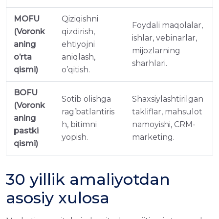
MOFU
Qiziqishni
Foydali maqolalar,
(Voronk
qizdirish,
ishlar, vebinarlar,
aning
ehtiyojni
mijozlarning
o’rta
aniqlash,
sharhlari.
qismi)
o’qitish.
BOFU
Sotib olishga
Shaxsiylashtirilgan
(Voronk
rag’batlantiris
takliflar, mahsulot
aning
h, bitimni
namoyishi, CRM-
pastki
yopish.
marketing.
qismi)
30 yillik amaliyotdan
asosiy xulosa