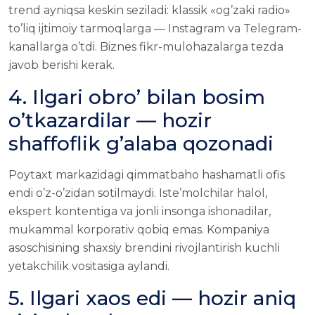
trend ayniqsa keskin seziladi: klassik «og’zaki radio»
to’liq ijtimoiy tarmoqlarga — Instagram va Telegram-
kanallarga o’tdi. Biznes fikr-mulohazalarga tezda
javob berishi kerak.
4. Ilgari obro’ bilan bosim
o’tkazardilar — hozir
shaffoflik g’alaba qozonadi
Poytaxt markazidagi qimmatbaho hashamatli ofis
endi o’z-o’zidan sotilmaydi. Iste’molchilar halol,
ekspert kontentiga va jonli insonga ishonadilar,
mukammal korporativ qobiq emas. Kompaniya
asoschisining shaxsiy brendini rivojlantirish kuchli
yetakchilik vositasiga aylandi.
5. Ilgari xaos edi — hozir aniq